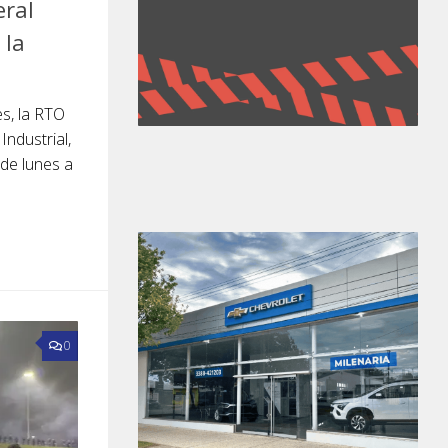
eral
 la
s, la RTO
Industrial,
 de lunes a
0