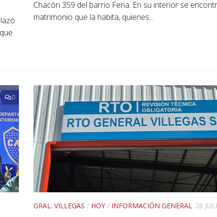
Chacón 359 del barrio Feria. En su interior se encont
matrimonio que la habita, quienes...
plazo
rque
0
GRAL. VILLEGAS
/
HOY
/
INFORMACIÓN GENERAL
28 JUL