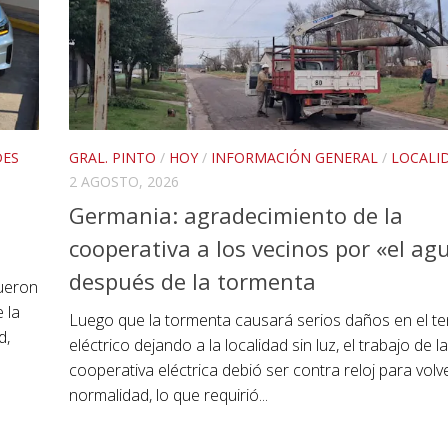
DES
GRAL. PINTO
/
HOY
/
INFORMACIÓN GENERAL
/
LOCALI
2 AGOSTO, 2026
Germania: agradecimiento de la
cooperativa a los vecinos por «el ag
después de la tormenta
fueron
 la
Luego que la tormenta causará serios daños en el t
d,
eléctrico dejando a la localidad sin luz, el trabajo de la
cooperativa eléctrica debió ser contra reloj para volve
normalidad, lo que requirió...