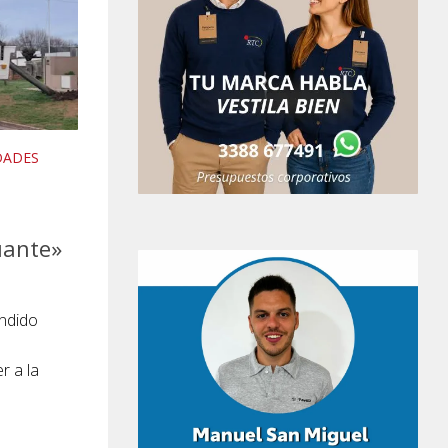
DADES
uante»
endido
r a la