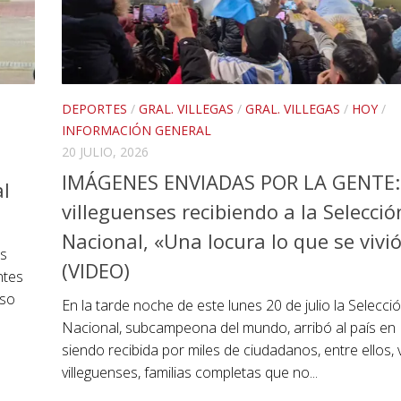
DEPORTES
/
GRAL. VILLEGAS
/
GRAL. VILLEGAS
/
HOY
/
INFORMACIÓN GENERAL
20 JULIO, 2026
IMÁGENES ENVIADAS POR LA GENTE:
l
villeguenses recibiendo a la Selecció
Nacional, «Una locura lo que se vivi
os
(VIDEO)
ntes
oso
En la tarde noche de este lunes 20 de julio la Selecci
Nacional, subcampeona del mundo, arribó al país en 
siendo recibida por miles de ciudadanos, entre ellos, 
villeguenses, familias completas que no...