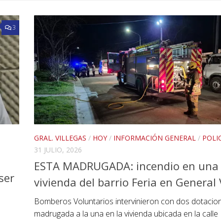
3
GRAL. VILLEGAS
/
HOY
/
INFORMACIÓN GENERAL
/
POLI
31 JULIO, 2026
ESTA MADRUGADA: incendio en una
ser
vivienda del barrio Feria en General 
Bomberos Voluntarios intervinieron con dos dotacio
madrugada a la una en la vivienda ubicada en la calle