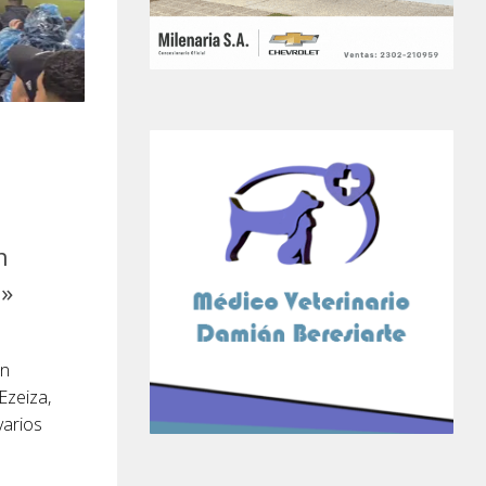
n
ó»
ón
Ezeiza,
varios