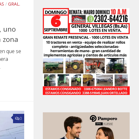
AS
/
GRAL.
, uno
a zona
 en que se
mera
.
0