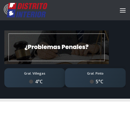
Gral. Villegas
Gral. Pinto
4°C
5°C