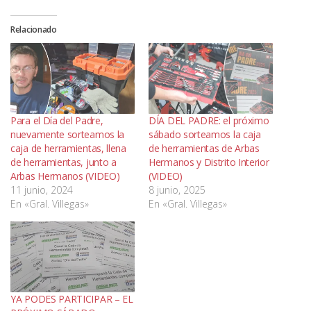
Relacionado
Para el Día del Padre,
DÍA DEL PADRE: el próximo
nuevamente sorteamos la
sábado sorteamos la caja
caja de herramientas, llena
de herramientas de Arbas
de herramientas, junto a
Hermanos y Distrito Interior
Arbas Hermanos (VIDEO)
(VIDEO)
11 junio, 2024
8 junio, 2025
En «Gral. Villegas»
En «Gral. Villegas»
YA PODES PARTICIPAR – EL