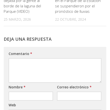
dejada por la gente al
en el Parque de la Estación
borde de la laguna del
se suspendieron por el
Parque (VIDEO)
pronóstico de lluvias
25 MARZO, 2026
22 OCTUBRE, 2024
DEJA UNA RESPUESTA
Comentario
*
Nombre
*
Correo electrónico
*
Web