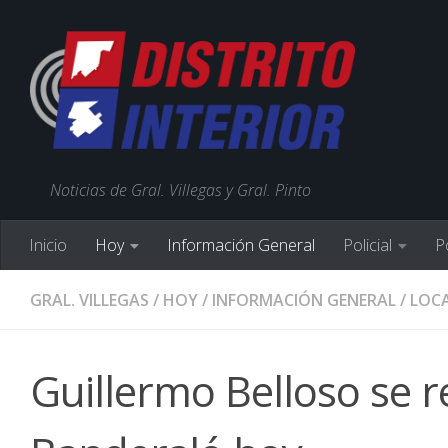
Noticias de Gral. Villegas y Gral. Pinto
Inicio
Hoy
Información General
Policial
Po
GRAL. VILLEGAS
/
HOY
/
INFORMACIÓN GENERAL
/
LOCA
Guillermo Belloso se re