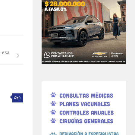
e esa
0