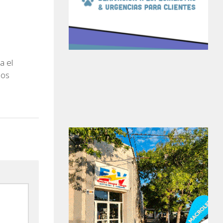
a el
los