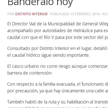
Banderaló hoy
POR
DISTRITO INTERIOR
· PUBLICADA
15 FEBRERO, 2016
· A
El Director Vial de la Municipalidad de General Ville
acompañado por autoridades de Hidráulica para eva
caudal con que el Río V pasa por este sector del pa
Consultado por Distrito Interior en el lugar, detall
el caudal hídrico sigue siendo importante.
El casco urbano no corre riesgo aunque comenzaro
barrera de contención.
Con respecto a la familia evacuada, el funcionario d
por precaución, ya que hay únicamente una calle an
También habló de la ruta y su habilitación al transit