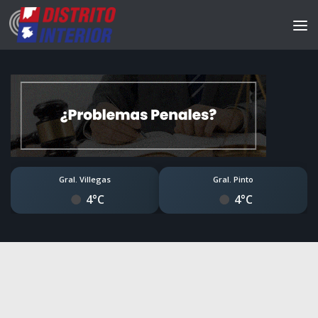
Gral. Villegas
Gral. Pinto
4°C
4°C