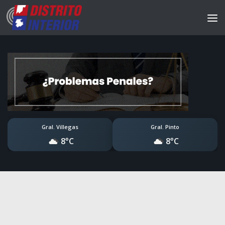
Gral. Villegas
Gral. Pinto
8°C
8°C