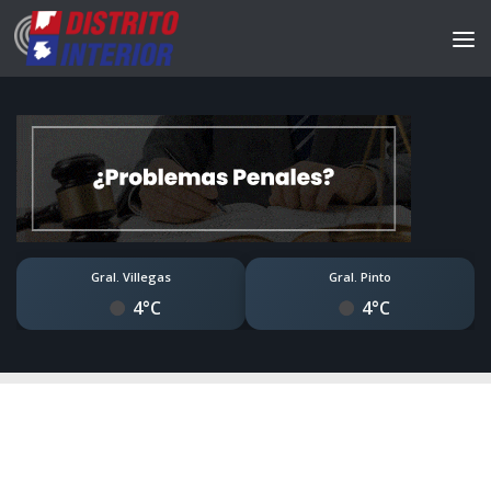
Gral. Villegas
Gral. Pinto
4°C
4°C