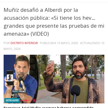
Muñíz desafió a Alberdi por la
acusación pública: «Si tiene los hev…
grandes que presente las pruebas de mi
amenaza» (VIDEO)
POR
DISTRITO INTERIOR
· PUBLICADA
13 MAYO, 2026
· ACTUALIZADO
13
MAYO, 2026
Francisco Ariel Muñiz asegura haberse sorprendido