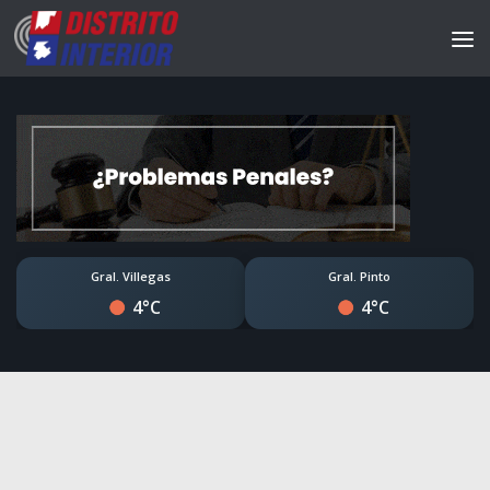
Gral. Villegas
Gral. Pinto
4°C
4°C