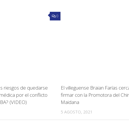
0
os riesgos de quedarse
El villeguense Braian Farías cerc
médica por el conflicto
firmar con la Promotora del Chi
BA? (VIDEO)
Maidana
5 AGOSTO, 2021