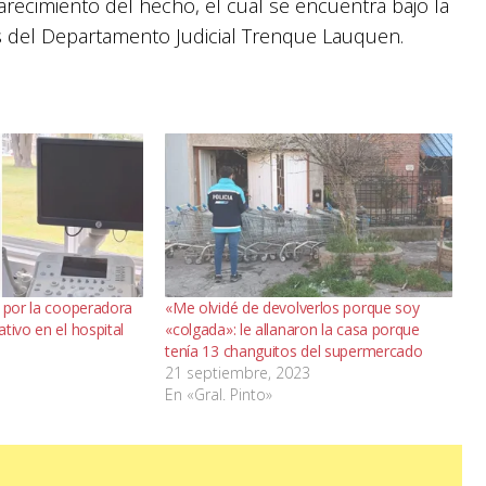
arecimiento del hecho, el cual se encuentra bajo la
ias del Departamento Judicial Trenque Lauquen.
o por la cooperadora
«Me olvidé de devolverlos porque soy
tivo en el hospital
«colgada»: le allanaron la casa porque
tenía 13 changuitos del supermercado
21 septiembre, 2023
En «Gral. Pinto»