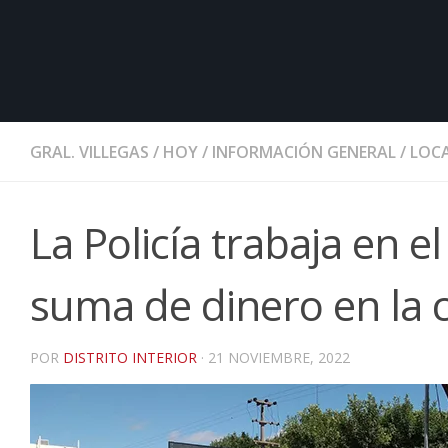
GRAL. VILLEGAS
/
HOY
/
INFORMACIÓN GENERAL
/
LOCA
La Policía trabaja en 
suma de dinero en la c
POR
DISTRITO INTERIOR
·
21 NOVIEMBRE, 2022