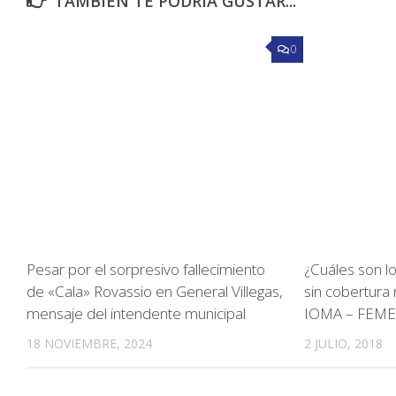
TAMBIÉN TE PODRÍA GUSTAR...
0
Pesar por el sorpresivo fallecimiento
¿Cuáles son l
de «Cala» Rovassio en General Villegas,
sin cobertura 
mensaje del intendente municipal
IOMA – FEME
18 NOVIEMBRE, 2024
2 JULIO, 2018