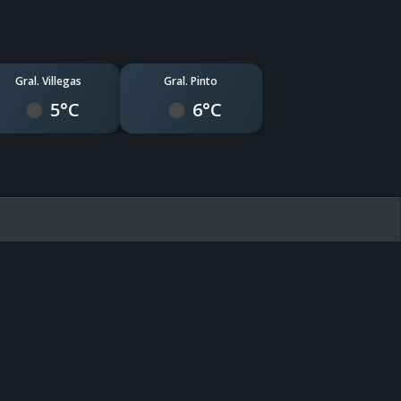
Gral. Villegas
Gral. Pinto
5°C
6°C