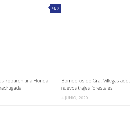
0
gas: robaron una Honda
Bomberos de Gral. Villegas adqu
 madrugada
nuevos trajes forestales
4 JUNIO, 2020