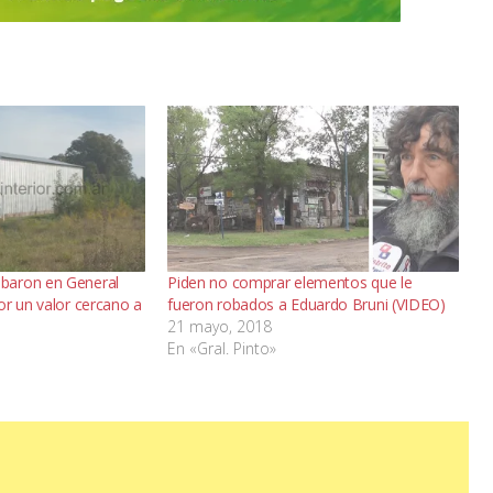
baron en General
Piden no comprar elementos que le
or un valor cercano a
fueron robados a Eduardo Bruni (VIDEO)
21 mayo, 2018
En «Gral. Pinto»