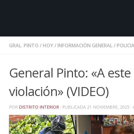
GRAL. PINTO
/
HOY
/
INFORMACIÓN GENERAL
/
POLICI
General Pinto: «A este
violación» (VIDEO)
POR
DISTRITO INTERIOR
· PUBLICADA
21 NOVIEMBRE, 2025
·