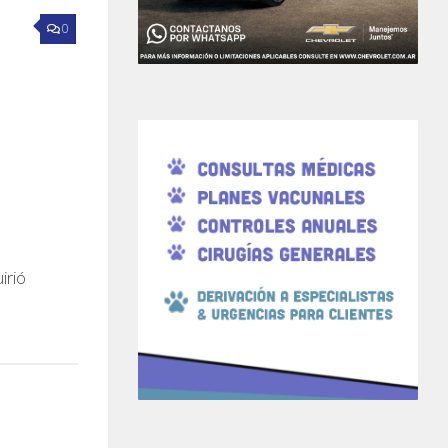
0
irió