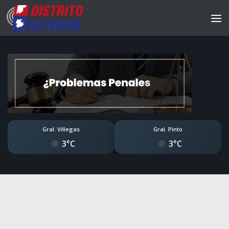
Gral. Villegas
Gral. Pinto
3°C
3°C