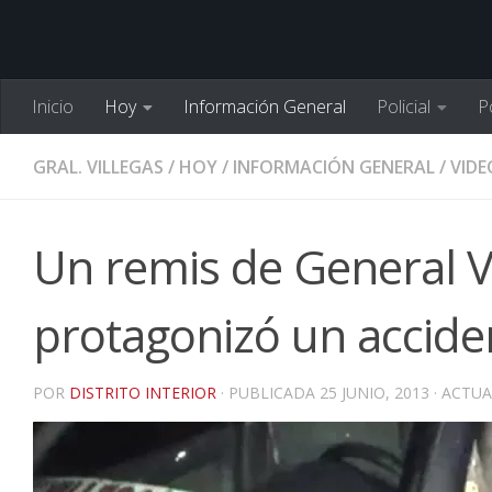
Inicio
Hoy
Información General
Policial
Po
GRAL. VILLEGAS
/
HOY
/
INFORMACIÓN GENERAL
/
VIDE
Un remis de General V
protagonizó un acciden
POR
DISTRITO INTERIOR
· PUBLICADA
25 JUNIO, 2013
· ACTU