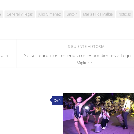
a
General Villegas
Julio Gimenez
Lincoln
María Hilda Malbia
Noticias
SIGUIENTE HISTORIA
a la
Se sortearon los terrenos correspondientes a la qui
Migliore
0