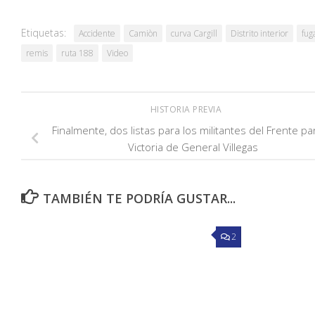
Etiquetas:
Accidente
Camiòn
curva Cargill
Distrito interior
fug
remis
ruta 188
Video
HISTORIA PREVIA
Finalmente, dos listas para los militantes del Frente par
Victoria de General Villegas
TAMBIÉN TE PODRÍA GUSTAR...
2