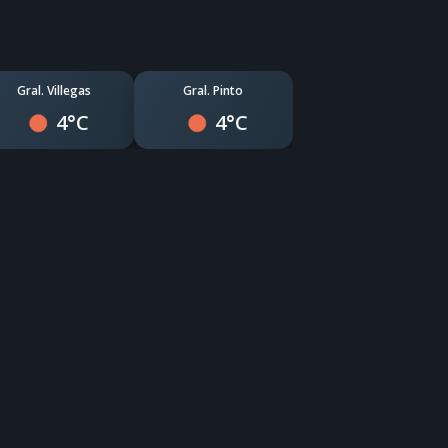
Gral. Villegas
Gral. Pinto
4°C
4°C