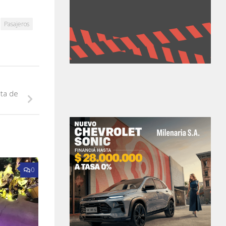
Pasajeros
nta de
0