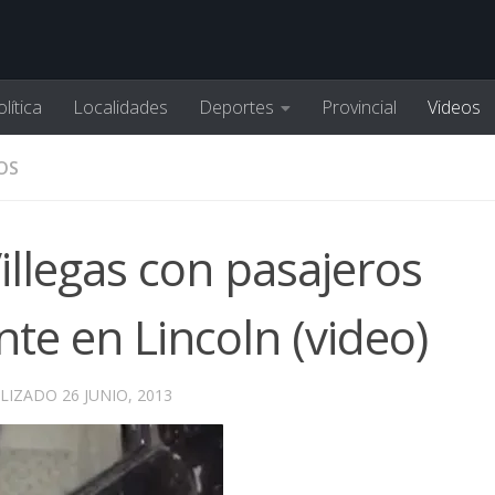
lítica
Localidades
Deportes
Provincial
Videos
OS
illegas con pasajeros
te en Lincoln (video)
ALIZADO
26 JUNIO, 2013