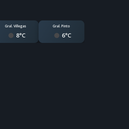
Gral. Villegas
Gral. Pinto
8°C
6°C