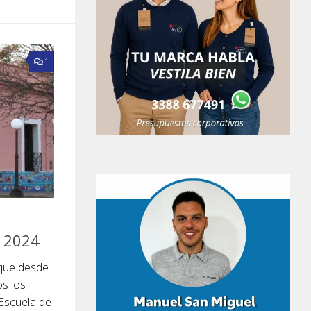
1
l 2024
 que desde
os los
 Escuela de