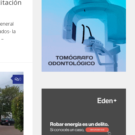
citación
General
ados- la
 –
0