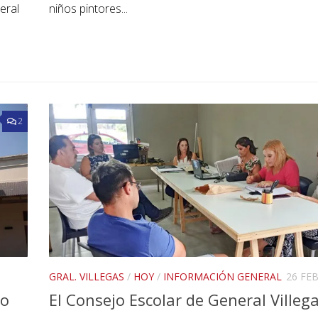
niños pintores...
eral
2
GRAL. VILLEGAS
/
HOY
/
INFORMACIÓN GENERAL
26 FE
so
El Consejo Escolar de General Villeg