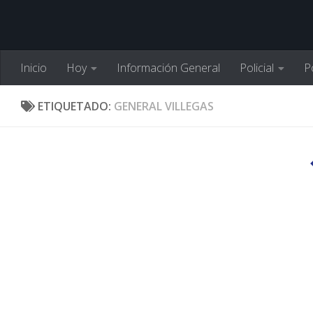
Inicio
Hoy
Información General
Policial
Po
ETIQUETADO:
GENERAL VILLEGAS