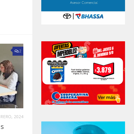
2
BRERO, 2024
as