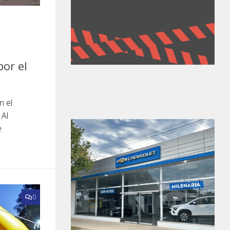
or el
n el
 Al
e
0