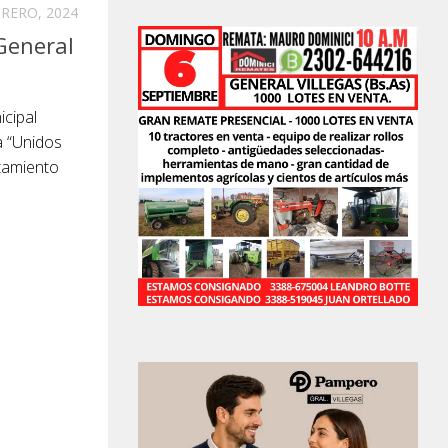
BRERO, 2024
General
cipal
a “Unidos
atamiento