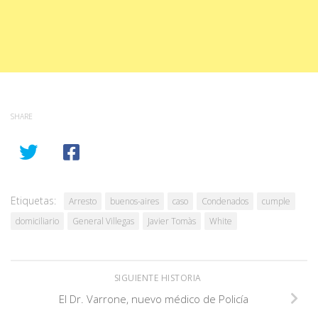
SHARE
Etiquetas:
Arresto
buenos-aires
caso
Condenados
cumple
domiciliario
General Villegas
Javier Tomàs
White
SIGUIENTE HISTORIA
El Dr. Varrone, nuevo médico de Policía