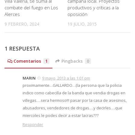
Villa Valeria, se suma al
campaña local. Proyectos
combate del fuego en Los
productivos y críticas a la
Alerces
oposición
9 FEBRERO, 2024
19 JULIO, 2015
1 RESPUESTA
Comentarios
1
Pingbacks
0
MARIN
9 mayo, 2013 a las 1:01 pm
proximamente…GALLARDO…(la persona que la policia
indico como cabecilla de la banda que vendia drogas en
villegas….sera hermoso!!! pasar por la casa de asesinos,
abusadores, vendedores de drogas….y decirles….que
miercoles le podes decir a estar lacras???
Responder