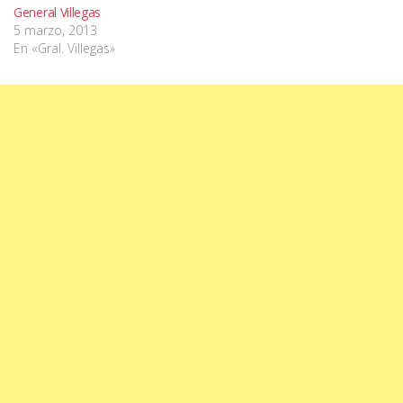
General Villegas
5 marzo, 2013
En «Gral. Villegas»