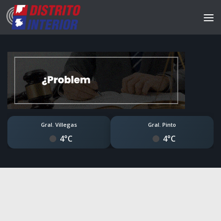
Gral. Villegas
Gral. Pinto
4°C
4°C