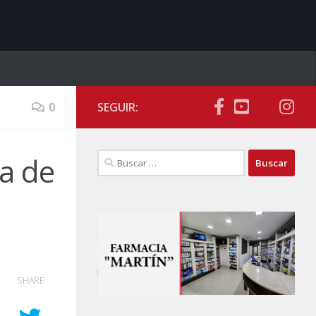
0
SEGUIR:
Buscar:
ía de
SHARE