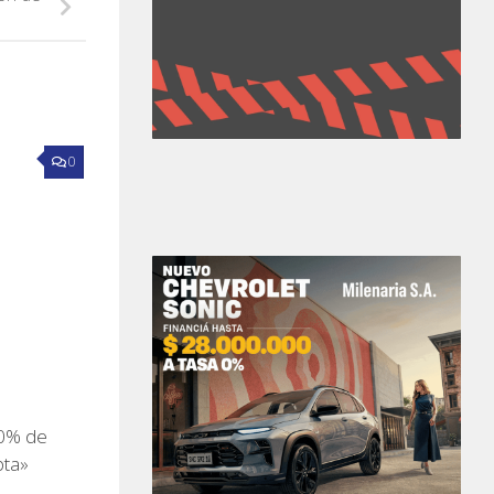
0
00% de
pta»