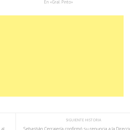
En «Gral. Pinto»
SIGUIENTE HISTORIA
 al
Sebastián Cerrajería confirmó su renuncia a la Direcc