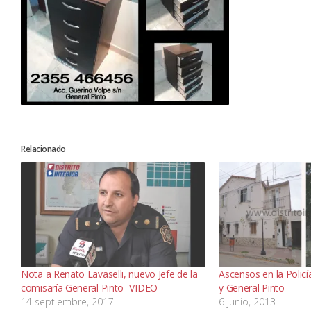
Relacionado
Nota a Renato Lavaselli, nuevo Jefe de la
Ascensos en la Policí
comisaría General Pinto -VIDEO-
y General Pinto
14 septiembre, 2017
6 junio, 2013