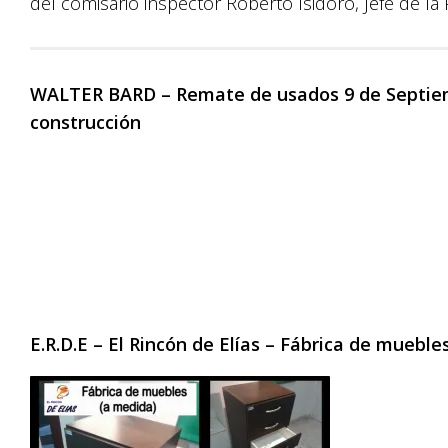
del comisario inspector Roberto Isidoro, Jefe de la
WALTER BARD – Remate de usados 9 de Septiembr
construcción
E.R.D.E – El Rincón de Elías – Fábrica de muebl