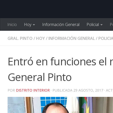
Inicio
Hoy
Información General
Policial
Po
GRAL. PINTO
/
HOY
/
INFORMACIÓN GENERAL
/
POLICI
Entró en funciones el 
General Pinto
POR
DISTRITO INTERIOR
· PUBLICADA
29 AGOSTO, 2017
· AC