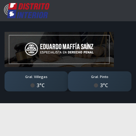
Gral. Villegas
Gral. Pinto
3°C
3°C