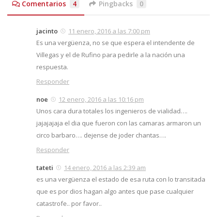
Comentarios
4
Pingbacks
0
jacinto
11 enero, 2016 a las 7:00 pm
Es una vergüenza, no se que espera el intendente de
Villegas y el de Rufino para pedirle a la nación una
respuesta.
Responder
noe
12 enero, 2016 a las 10:16 pm
Unos cara dura totales los ingenieros de vialidad….
jajajajaja el dia que fueron con las camaras armaron un
circo barbaro…. dejense de joder chantas….
Responder
tateti
14 enero, 2016 a las 2:39 am
es una vergüenza el estado de esa ruta con lo transitada
que es por dios hagan algo antes que pase cualquier
catastrofe.. por favor..