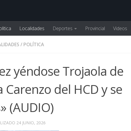
lítica
Localidades
Deportes
Provincial
Videos
LIDADES
/
POLÍTICA
vez yéndose Trojaola de
ba Carenzo del HCD y se
» (AUDIO)
ALIZADO
24 JUNIO, 2026