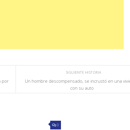
SIGUIENTE HISTORIA
a por
Un hombre descompensado, se incrustó en una viv
con su auto
0