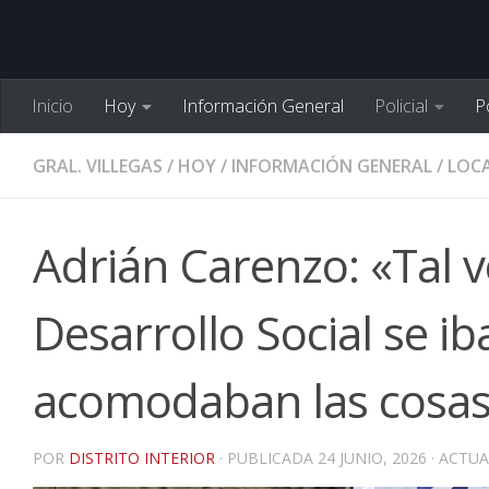
Inicio
Hoy
Información General
Policial
Po
GRAL. VILLEGAS
/
HOY
/
INFORMACIÓN GENERAL
/
LOCA
Adrián Carenzo: «Tal 
Desarrollo Social se i
acomodaban las cosas
POR
DISTRITO INTERIOR
· PUBLICADA
24 JUNIO, 2026
· ACTU