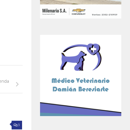
ienda
9