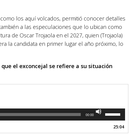
 como los aquí volcados, permitió conocer detalles
también a las especulaciones que lo ubican como
ra de Oscar Trojaola en el 2027, quien (Trojaola)
ra la candidata en primer lugar el año próximo, lo
que el exconcejal se refiere a su situación
Utiliza
00:00
las
teclas
25:04
de