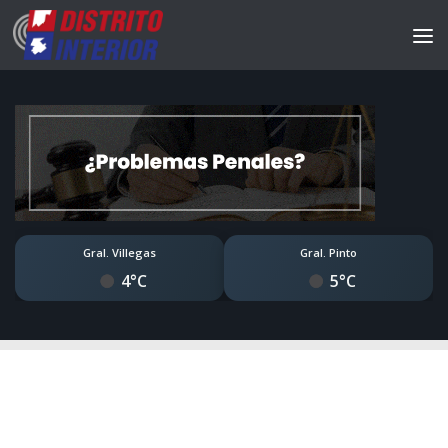
Gral. Villegas
Gral. Pinto
4°C
5°C