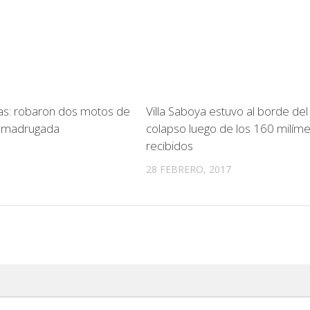
gas: robaron dos motos de
Villa Saboya estuvo al borde del
a madrugada
colapso luego de los 160 milíme
recibidos
28 FEBRERO, 2017