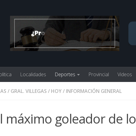
lítica
Localidades
Deportes
Provincial
Videos
GAS
/
GRAL. VILLEGAS
/
HOY
/
INFORMACIÓN GENERAL
el máximo goleador de l