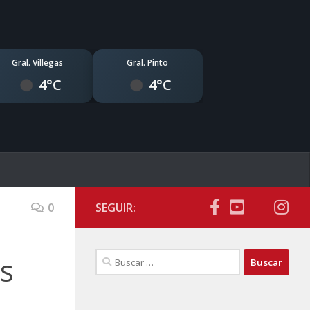
Gral. Villegas
Gral. Pinto
4°C
4°C
0
SEGUIR:
Buscar:
os