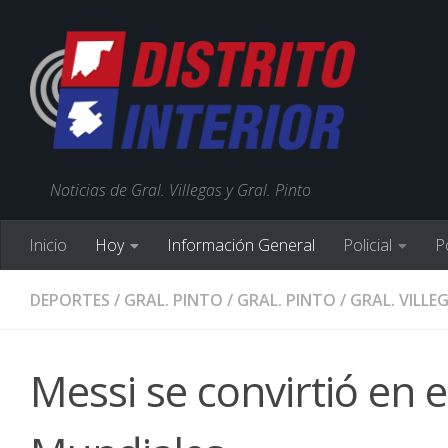
Noticias de Gral. Villegas y Gral. Pinto
Inicio
Hoy
Información General
Policial
Po
DEPORTES
/
GRAL. PINTO
/
GRAL. PINTO
/
GRAL. VILLE
Messi se convirtió en 