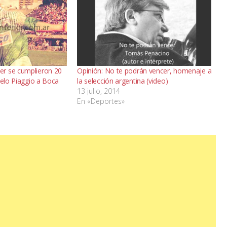
r se cumplieron 20
Opinión: No te podrán vencer, homenaje a
uelo Piaggio a Boca
la selección argentina (video)
13 julio, 2014
En «Deportes»