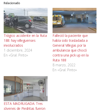
Relacionado
Trágico accidente en la Ruta
Falleció la paciente que
188: hay villeguenses
había sido trasladada a
involucrados
General Villegas por la
1 diciembre, 2024
ambulancia que chocó
En «Gral. Pinto»
contra una pick up en la
Ruta 188
8 marzo, 2022
En «Gral. Pinto»
ESTA MADRUGADA: Tres
jóvenes de Piedritas fueron