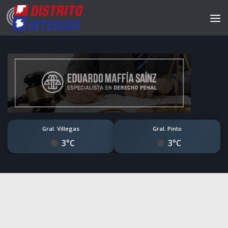
Gral. Villegas
Gral. Pinto
3°C
3°C