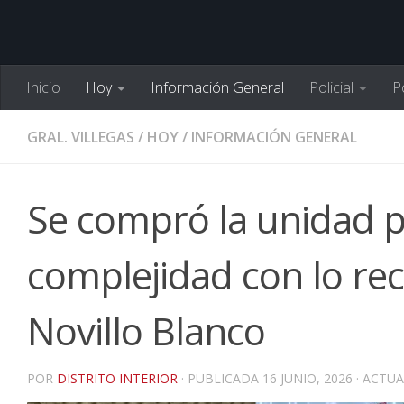
Inicio
Hoy
Información General
Policial
Po
GRAL. VILLEGAS
/
HOY
/
INFORMACIÓN GENERAL
Se compró la unidad p
complejidad con lo re
Novillo Blanco
POR
DISTRITO INTERIOR
· PUBLICADA
16 JUNIO, 2026
· ACTU