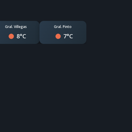
Gral. Villegas
Gral. Pinto
8°C
7°C