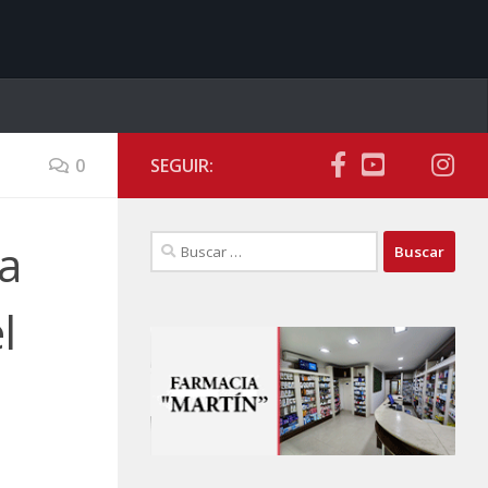
0
SEGUIR:
Buscar:
a
l