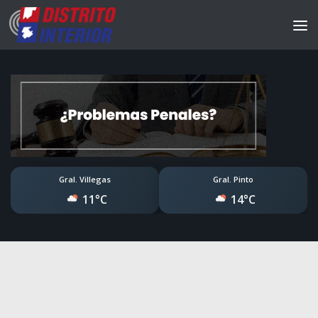
Gral. Villegas
Gral. Pinto
11°C
14°C