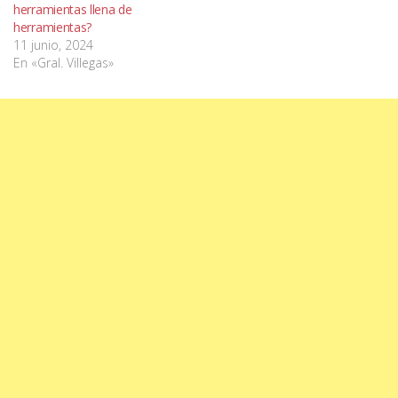
herramientas llena de
herramientas?
11 junio, 2024
En «Gral. Villegas»