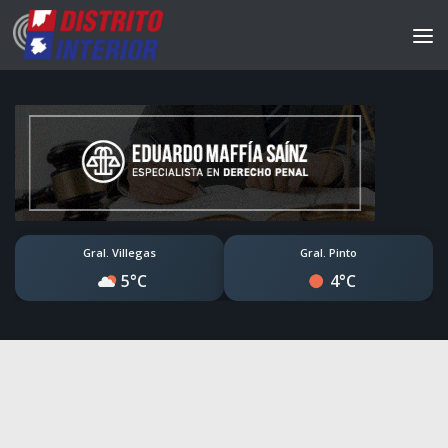
Gral. Villegas
Gral. Pinto
5°C
4°C