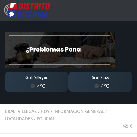
Gral. Villegas
Gral. Pinto
4°C
4°C
GRAL. VILLEGAS
/
HOY
/
INFORMACIÓN GENERAL
/
LOCALIDADES
/
POLICIAL
0