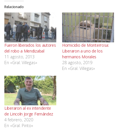
Relacionado
Fueron liberados los autores
Homicidio de Monterrosa:
del robo a Mendizabal
Liberaron a uno de los
11 agosto, 2013
hermanos Morales
En «Gral. Villegas»
28 agosto, 2019
En «Gral. Villegas»
Liberaron al ex intendente
de Lincoln Jorge Fernández
4 febrero, 2020
En «Gral. Pinto»