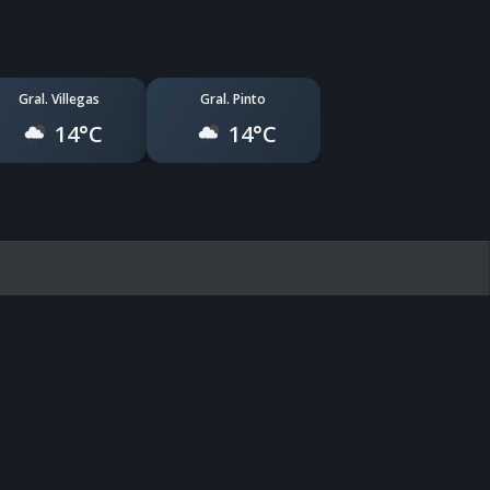
Gral. Villegas
Gral. Pinto
14°C
14°C