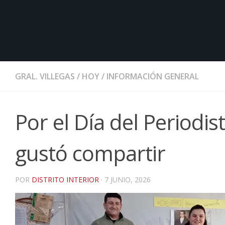
GRAL. VILLEGAS
/
HOY
/
INFORMACIÓN GENERAL
Por el Día del Periodis
gustó compartir
POR
DISTRITO INTERIOR
·
7 JUNIO, 2026