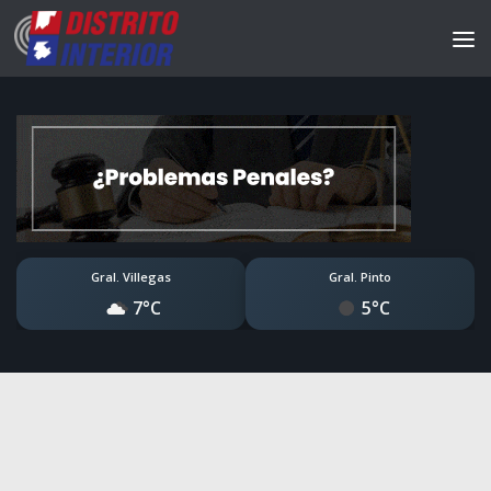
Gral. Villegas
Gral. Pinto
7°C
5°C