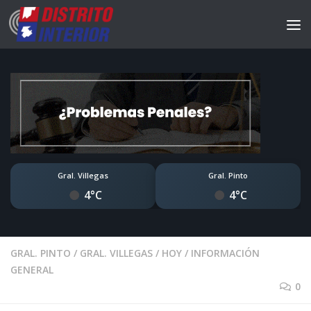
Gral. Villegas
Gral. Pinto
4°C
4°C
GRAL. PINTO
/
GRAL. VILLEGAS
/
HOY
/
INFORMACIÓN
GENERAL
0