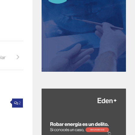
lar
2