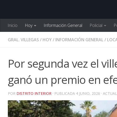
Inicio
Hoy
Información General
Policial
Po
GRAL. VILLEGAS
/
HOY
/
INFORMACIÓN GENERAL
/
LOCA
Por segunda vez el vi
ganó un premio en ef
POR
DISTRITO INTERIOR
· PUBLICADA
4 JUNIO, 2026
· ACTUA