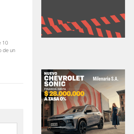
e 10
o de un