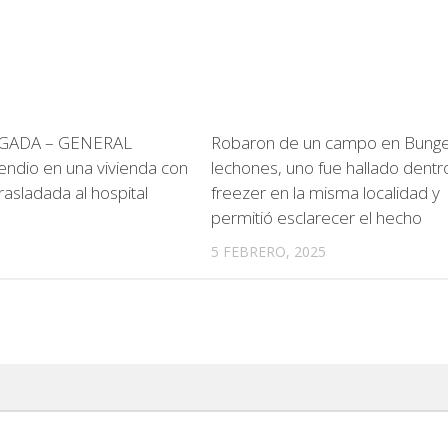
GADA – GENERAL
Robaron de un campo en Bung
endio en una vivienda con
lechones, uno fue hallado dentr
rasladada al hospital
freezer en la misma localidad y
permitió esclarecer el hecho
5 FEBRERO, 2025