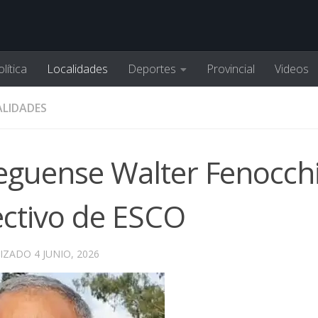
lítica
Localidades
Deportes
Provincial
Videos
LIDADES
lleguense Walter Fenocch
ectivo de ESCO
LIZADO
4 JUNIO, 2026