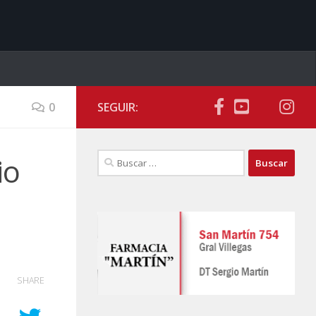
0
SEGUIR:
Buscar:
io
SHARE