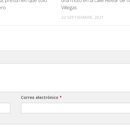
sa, presumen que sólo
una moto en la calle Alvear de 
ero
Villegas
22 SEPTIEMBRE, 2021
Correo electrónico
*