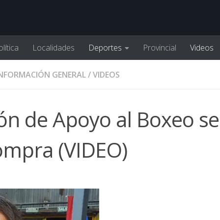
lítica
Localidades
Deportes
Provincial
Videos
INFORMACIÓN GENERAL
/
VIDEOS
ión de Apoyo al Boxeo se
compra (VIDEO)