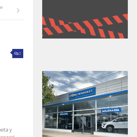
re
0
neta y