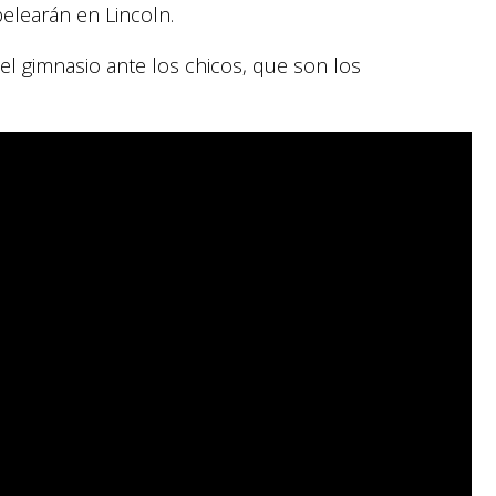
elearán en Lincoln.
l gimnasio ante los chicos, que son los