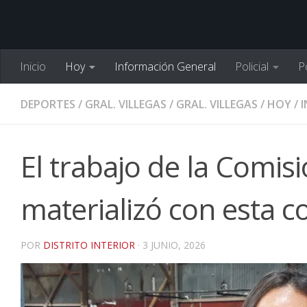
Inicio
Hoy
Información General
Policial
Po
DEPORTES
/
GRAL. VILLEGAS
/
GRAL. VILLEGAS
/
HOY
/
El trabajo de la Comis
materializó con esta 
POR
DISTRITO INTERIOR
·
3 JUNIO, 2026