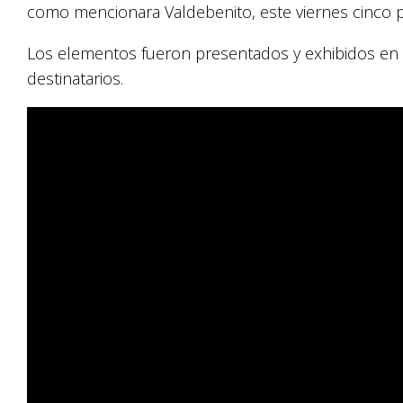
como mencionara Valdebenito, este viernes cinco p
Los elementos fueron presentados y exhibidos en e
destinatarios.