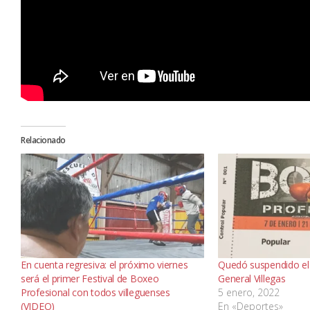
Relacionado
En cuenta regresiva: el próximo viernes
Quedó suspendido el 
será el primer Festival de Boxeo
General Villegas
Profesional con todos villeguenses
5 enero, 2022
(VIDEO)
En «Deportes»