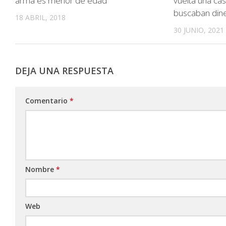
arma es menor de edad
vuelta una ca
buscaban din
18 ABRIL, 2018
30 JUNIO, 2021
DEJA UNA RESPUESTA
Comentario
*
Nombre
*
Web