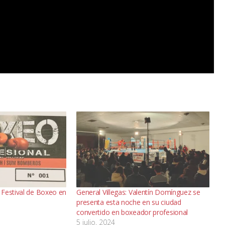
Festival de Boxeo en
General Villegas: Valentín Domínguez se
presenta esta noche en su ciudad
convertido en boxeador profesional
5 julio, 2024