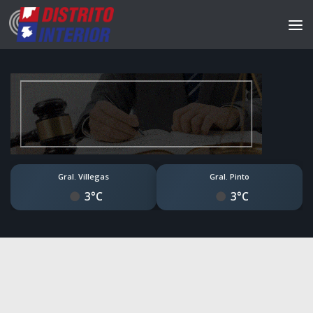
Gral. Villegas
Gral. Pinto
3°C
3°C