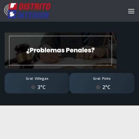
Gral. Villegas
Gral. Pinto
3°C
2°C