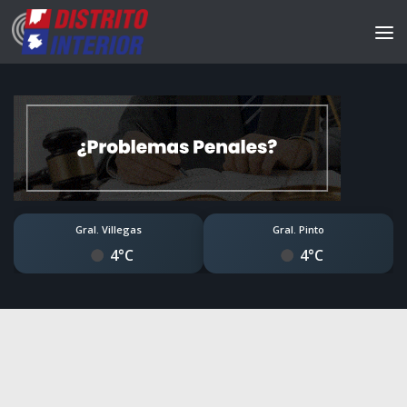
Gral. Villegas
Gral. Pinto
4°C
4°C