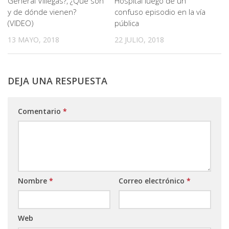
General Villegas?, ¿Qué son
Hospital luego de un
y de dónde vienen?
confuso episodio en la vía
(VIDEO)
pública
13 MAYO, 2018
22 JULIO, 2018
DEJA UNA RESPUESTA
Comentario
*
Nombre
*
Correo electrónico
*
Web