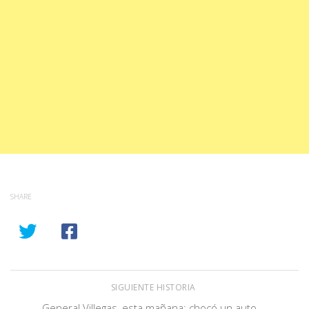
SHARE
SIGUIENTE HISTORIA
General Villegas, esta mañana: chocó un auto