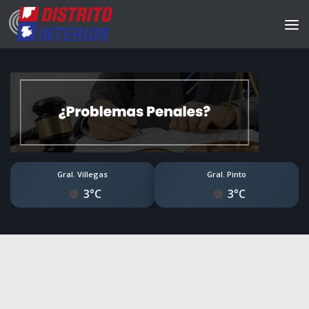
Gral. Villegas
Gral. Pinto
3°C
3°C