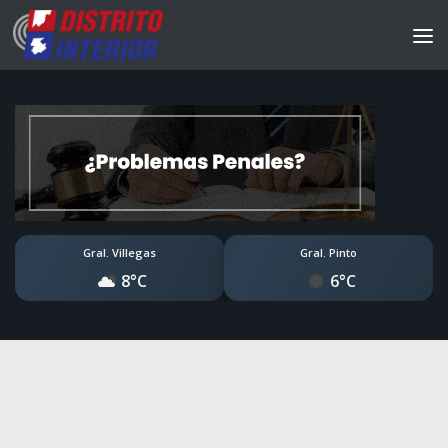
Gral. Villegas
Gral. Pinto
8°C
6°C