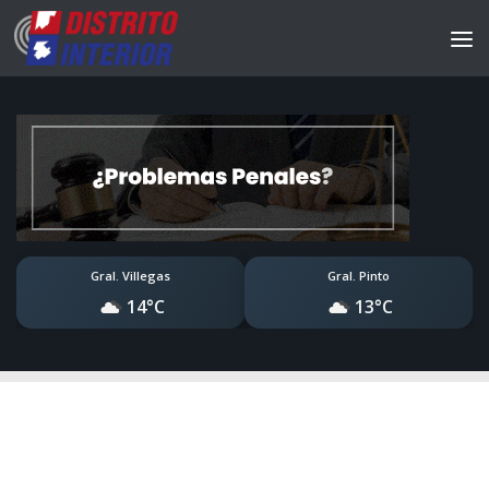
Gral. Villegas
Gral. Pinto
14°C
13°C