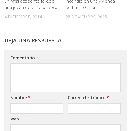
En fatal accidente falleció
Incendio en una vivienda
una joven de Cañada Seca
de barrio Ciclón
4 DICIEMBRE, 2014
28 NOVIEMBRE, 2015
DEJA UNA RESPUESTA
Comentario
*
Nombre
*
Correo electrónico
*
Web