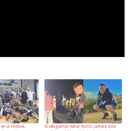
 en el Federal,
El villeguense Adriel Romo cantará esta