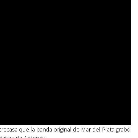
ecasa que la banda original de Mar del Plata grabó
éxitos de Anthony.