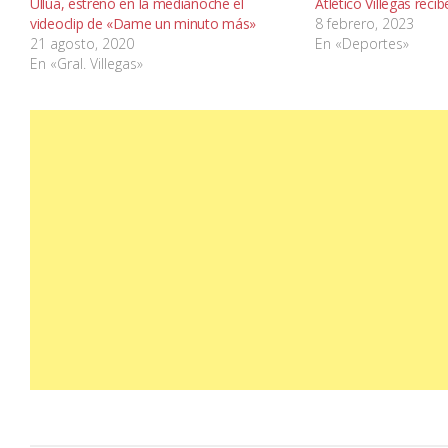
Ullúa, estrenó en la medianoche el
Atlético Villegas reci
videoclip de «Dame un minuto más»
8 febrero, 2023
21 agosto, 2020
En «Deportes»
En «Gral. Villegas»