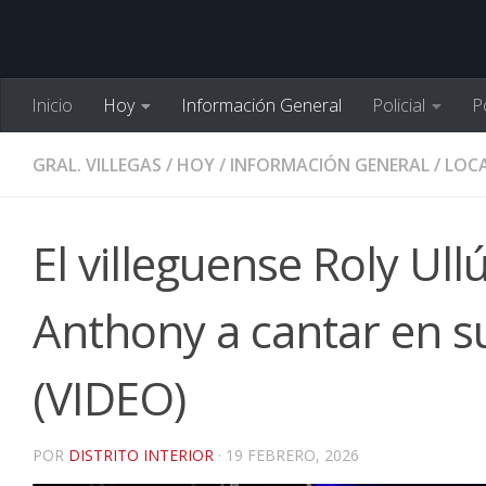
Inicio
Hoy
Información General
Policial
Po
GRAL. VILLEGAS
/
HOY
/
INFORMACIÓN GENERAL
/
LOCA
El villeguense Roly Ul
Anthony a cantar en su
(VIDEO)
POR
DISTRITO INTERIOR
·
19 FEBRERO, 2026