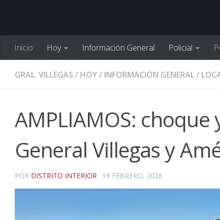
Inicio
Hoy
Información General
Policial
Po
GRAL. VILLEGAS
/
HOY
/
INFORMACIÓN GENERAL
/
LOCA
AMPLIAMOS: choque y 
General Villegas y Amé
POR
DISTRITO INTERIOR
·
19 FEBRERO, 2026