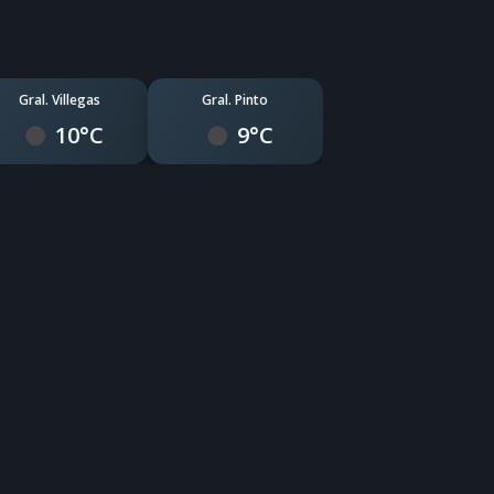
Gral. Villegas
Gral. Pinto
10°C
9°C