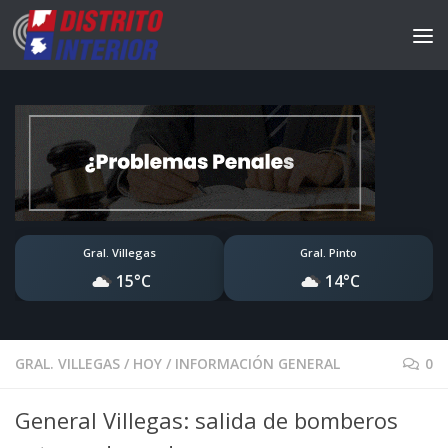
Gral. Villegas
Gral. Pinto
15°C
14°C
GRAL. VILLEGAS
/
HOY
/
INFORMACIÓN GENERAL
0
General Villegas: salida de bomberos