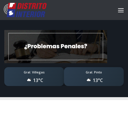
Gral. Villegas
Gral. Pinto
13°C
13°C