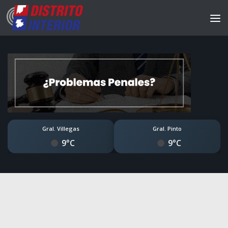
Gral. Villegas
Gral. Pinto
9°C
9°C