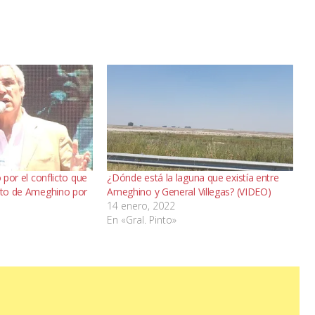
o por el conflicto que
¿Dónde está la laguna que existía entre
rito de Ameghino por
Ameghino y General Villegas? (VIDEO)
14 enero, 2022
En «Gral. Pinto»