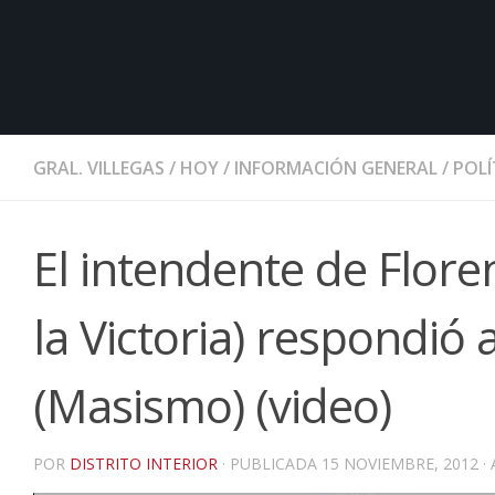
GRAL. VILLEGAS
/
HOY
/
INFORMACIÓN GENERAL
/
POLÍ
El intendente de Flor
la Victoria) respondió 
(Masismo) (video)
POR
DISTRITO INTERIOR
· PUBLICADA
15 NOVIEMBRE, 2012
·