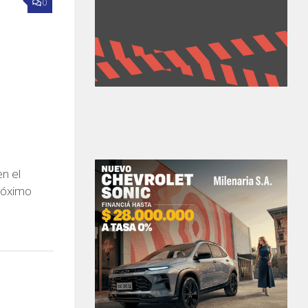
0
en el
róximo