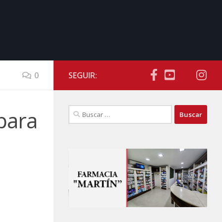
0
SEGUIR:
Buscar:
para