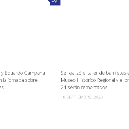
0
z y Eduardo Campana
Se realizó el taller de barriletes 
n la jornada sobre
Museo Histórico Regional y el p
es
24 serán remontados
18 SEPTIEMBRE, 2023