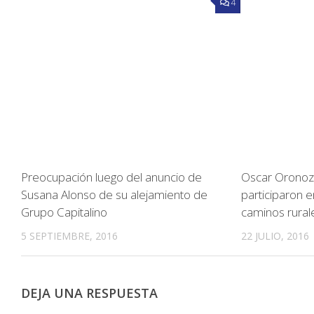
4
Preocupación luego del anuncio de
Oscar Orono
Susana Alonso de su alejamiento de
participaron e
Grupo Capitalino
caminos rural
5 SEPTIEMBRE, 2016
22 JULIO, 2016
DEJA UNA RESPUESTA