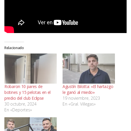
Relacionado
Robaron 10 pares de
Agustín Bilotta: «El hartazgo
botines y 15 pelotas en el
le ganó al miedo»
predio del club Eclipse
19 noviembre, 2023
30 octubre, 2024
En «Gral. Villegas»
En «Deportes»