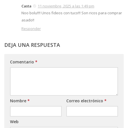
Casta
11 noviembre, 2025 a las 1:49 pm
Noo bolu!!!! Unos fideos con tuco!!! Son ricos para comprar
asado!!
Responder
DEJA UNA RESPUESTA
Comentario
*
Nombre
*
Correo electrónico
*
Web