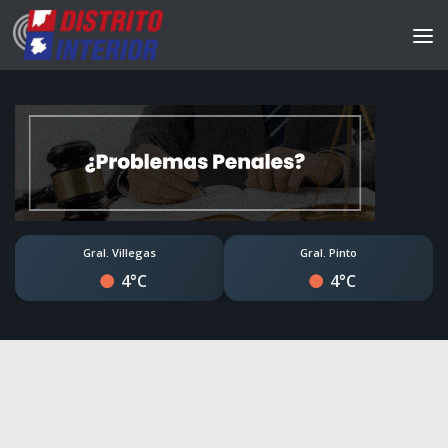
Gral. Villegas
Gral. Pinto
4°C
4°C