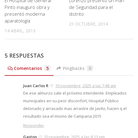
El Hospital de General
Lorenzo presentó un Plan
Pinto inauguró obra y
de Seguridad para el
presentó moderna
distrito
aparatología
21 OCTUBRE, 2014
14 ABRIL, 2013
5 RESPUESTAS
Comentarios
5
Pingbacks
0
Juan Carlos R
10 noviembre, 2025 a las 7:48 am
De ese almurzo sale el próximo intendente. Empleados
municipales en su peor disconfort, Hospital Público
detonado y arrasado mas arrastre de Javito, hacen q el
resultado sea el mismo de Campana 2015
Responder
Gaston
10 noviembre, 2025 a las 8:13 pm