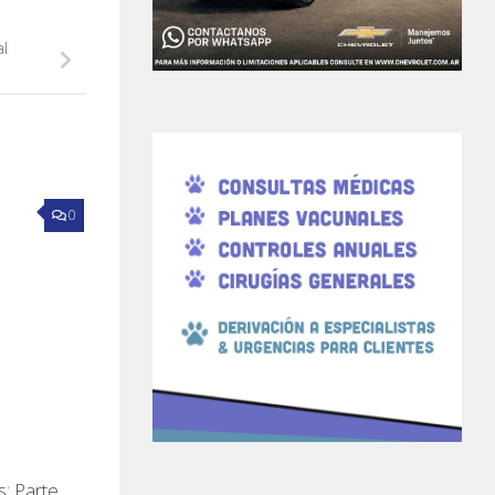
al
0
s: Parte