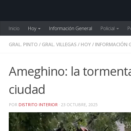
Inicio
Hoy
Información General
Policial
Po
GRAL. PINTO
/
GRAL. VILLEGAS
/
HOY
/
INFORMACIÓN 
Ameghino: la tormenta
ciudad
POR
DISTRITO INTERIOR
·
23 OCTUBRE, 2025