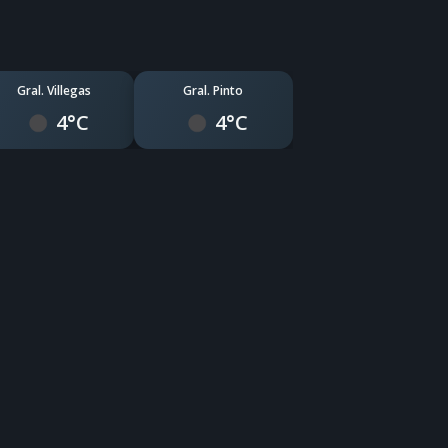
Gral. Villegas
Gral. Pinto
4°C
4°C