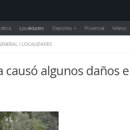
lítica
Localidades
Deportes
Provincial
Videos
GENERAL
/
LOCALIDADES
 causó algunos daños e