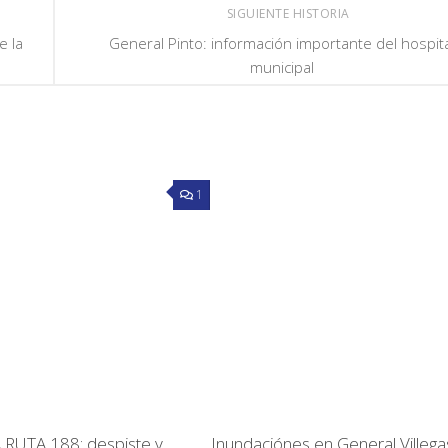
SIGUIENTE HISTORIA
e la
General Pinto: información importante del hospit
municipal
1
RUTA 188: despiste y
Inundaciónes en General Villega