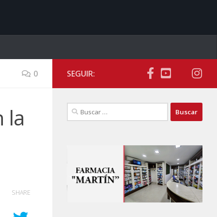
0
SEGUIR:
Buscar:
 la
SHARE