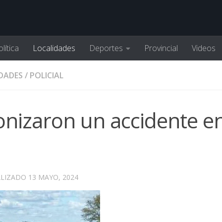
lítica
Localidades
Deportes
Provincial
Videos
DADES
/
POLICIAL
onizaron un accidente en
ALIZADO
13 MAYO, 2024