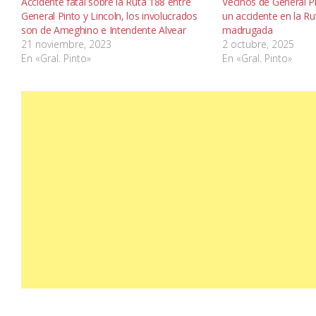
Accidente fatal sobre la Ruta 188 entre
Vecinos de General P
General Pinto y Lincoln, los involucrados
un accidente en la Ru
son de Ameghino e Intendente Alvear
madrugada
21 noviembre, 2023
2 octubre, 2025
En «Gral. Pinto»
En «Gral. Pinto»