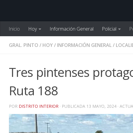
Inicio
Hoy
Información General
Policial
Po
GRAL. PINTO
/
HOY
/
INFORMACIÓN GENERAL
/
LOCALI
Tres pintenses protag
Ruta 188
POR
DISTRITO INTERIOR
· PUBLICADA
13 MAYO, 2024
· ACTU