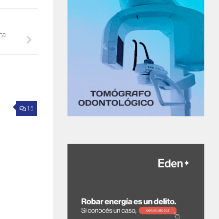
ca
15