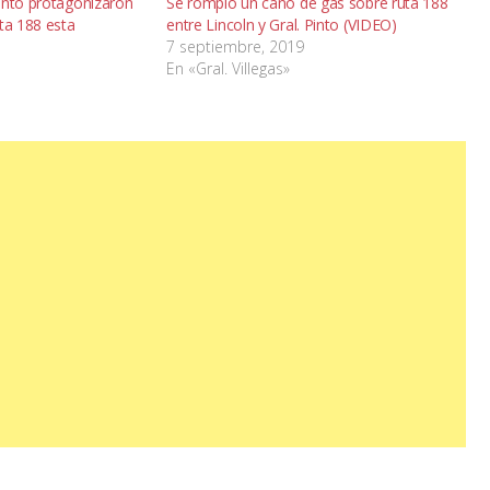
into protagonizaron
Se rompió un caño de gas sobre ruta 188
ta 188 esta
entre Lincoln y Gral. Pinto (VIDEO)
7 septiembre, 2019
En «Gral. Villegas»