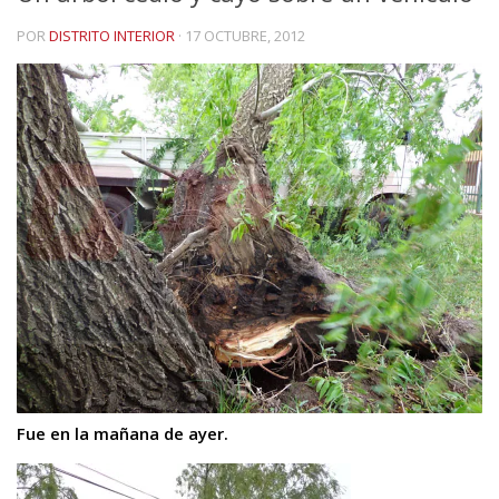
POR
DISTRITO INTERIOR
·
17 OCTUBRE, 2012
Fue
en la mañana de ayer.