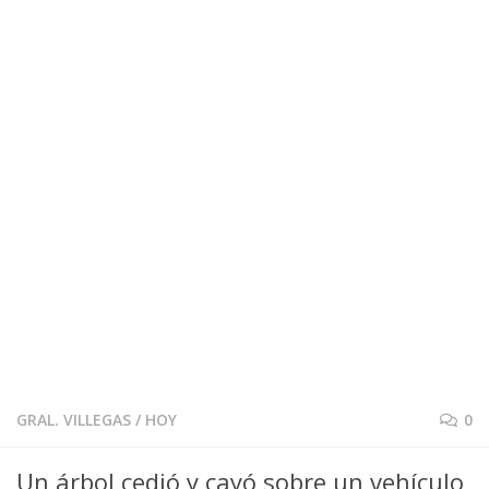
GRAL. VILLEGAS
/
HOY
0
Un árbol cedió y cayó sobre un vehículo