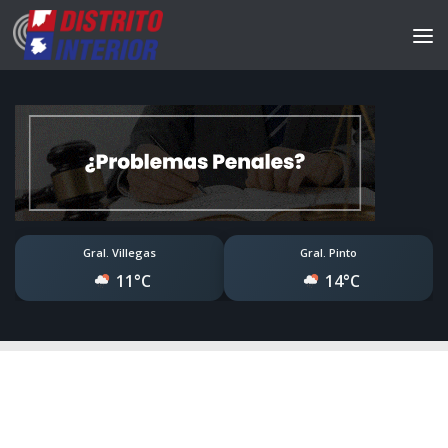
Gral. Villegas
Gral. Pinto
11°C
14°C