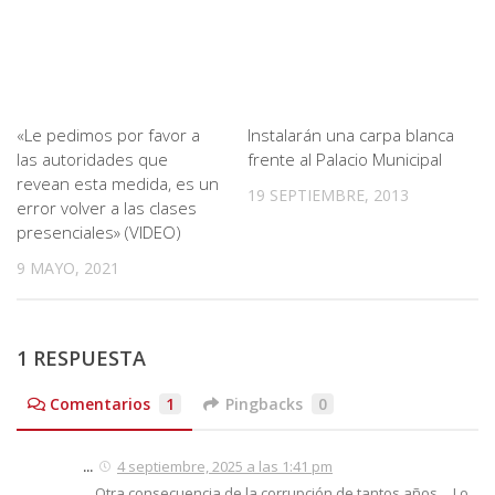
«Le pedimos por favor a
Instalarán una carpa blanca
las autoridades que
frente al Palacio Municipal
revean esta medida, es un
19 SEPTIEMBRE, 2013
error volver a las clases
presenciales» (VIDEO)
9 MAYO, 2021
1 RESPUESTA
Comentarios
1
Pingbacks
0
...
4 septiembre, 2025 a las 1:41 pm
…Otra consecuencia de la corrupción de tantos años… Lo