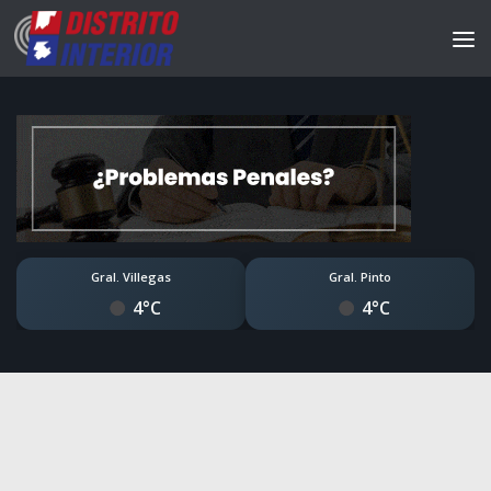
Gral. Villegas
Gral. Pinto
4°C
4°C