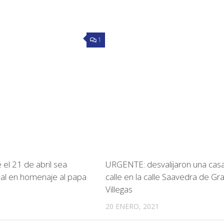
1
el 21 de abril sea
URGENTE: desvalijaron una casa
nal en homenaje al papa
calle en la calle Saavedra de Gral
Villegas
20 ENERO, 2021