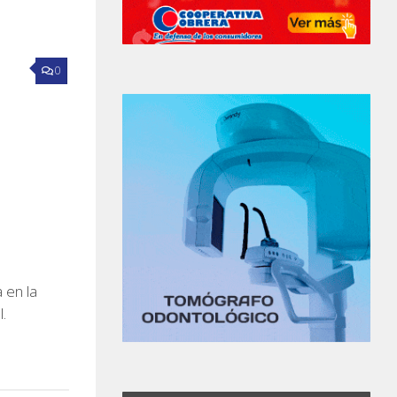
0
 en la
.