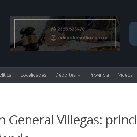
lítica
Localidades
Deportes
Provincial
Videos
General Villegas: princ