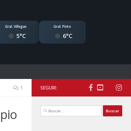
Gral. Villegas
Gral. Pinto
5°C
6°C
1
SEGUIR:
Buscar:
ipio