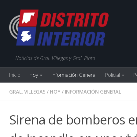
Noticias de Gral. Villegas y Gral. Pinto
Inicio
Hoy
Información General
Policial
Po
GRAL. VILLEGAS
/
HOY
/
INFORMACIÓN GENERAL
Sirena de bomberos en 