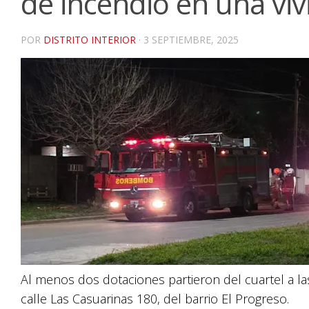
de incendio en una vi
POR
DISTRITO INTERIOR
·
3 SEPTIEMBRE, 2025
Al menos dos dotaciones partieron del cuartel a las
calle Las Casuarinas 180, del barrio El Progreso.